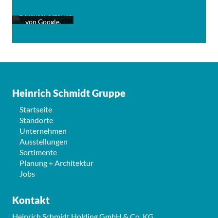
die
Datenschutzerklärung
von Google.
Mehr erfahren
Karte
laden
Heinrich Schmidt Gruppe
Startseite
Standorte
Unternehmen
Ausstellungen
Sortimente
Planung + Architektur
Jobs
Kontakt
Heinrich Schmidt Holding GmbH & Co. KG