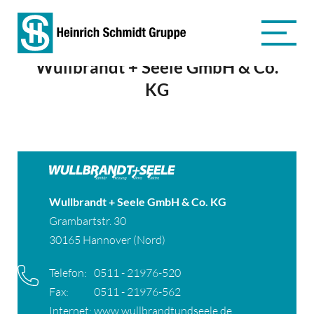
Wullbrandt + Seele GmbH & Co.
KG
Wullbrandt + Seele GmbH & Co. KG
Grambartstr. 30
30165 Hannover (Nord)
Telefon:
0511 - 21976-520
Fax:
0511 - 21976-562
Internet:
www.wullbrandtundseele.de