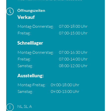
Öffnungszeiten
Verkauf
Montag-Donnerstag:
07:00-18:00 Uhr
Freitag:
07:00-15:00 Uhr
Schnelllager
Montag-Donnerstag:
07:00-16:30 Uhr
Freitag:
07:00-14:00 Uhr
Samstag:
08:00-12:00 Uhr
Ausstellung:
Montag-Freitag:
09:00-18:00 Uhr
Samstag:
09:00-13:00 Uhr
Mit dem Laden
der Karte
NL, SL, A
akzeptieren Sie