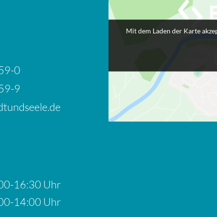
Mit dem Laden der Karte akzep
59-0
59-9
tundseele.de
00-16:30 Uhr
00-14:00 Uhr