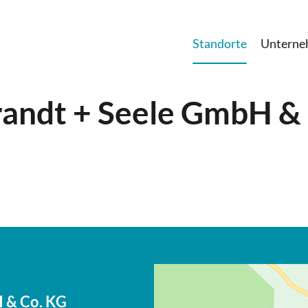
Standorte
Untern
andt + Seele GmbH &
 & Co. KG