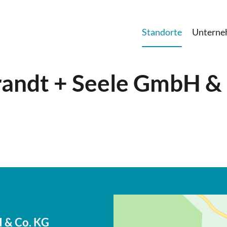
Standorte
Untern
andt + Seele GmbH &
 & Co. KG