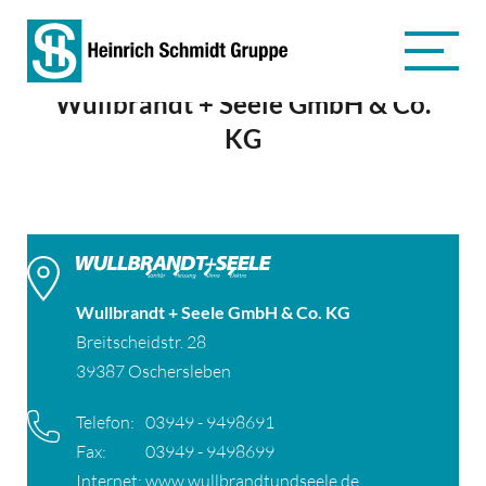
Wullbrandt + Seele GmbH & Co.
KG
Wullbrandt + Seele GmbH & Co. KG
Breitscheidstr. 28
39387 Oschersleben
Telefon:
03949 - 9498691
Fax:
03949 - 9498699
Internet:
www.wullbrandtundseele.de