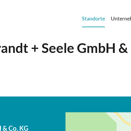
Standorte
Untern
andt + Seele GmbH &
 & Co. KG