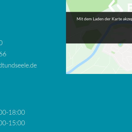
Mit dem Laden der Karte akzep
0
66
tundseele.de
00-18:00
00-15:00