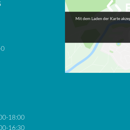
G
Mit dem Laden der Karte akzep
-0
00-18:00
00-16:30