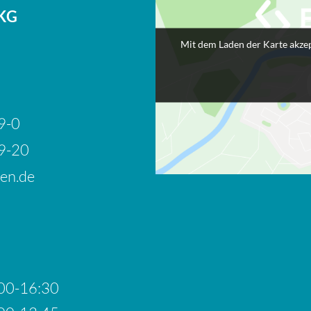
 KG
Mit dem Laden der Karte akzep
9-0
9-20
en.de
00-16:30