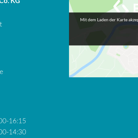
 Co. KG
Mit dem Laden der Karte akzep
t
e
00-16:15
00-14:30