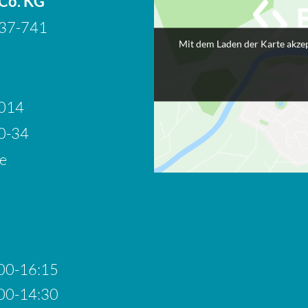
 Co. KG
737-741
Mit dem Laden der Karte akzep
9014
0-34
e
00-16:15
00-14:30