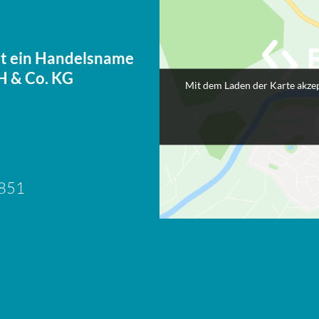
ist ein Handelsname
H & Co. KG
Mit dem Laden der Karte akzep
8851