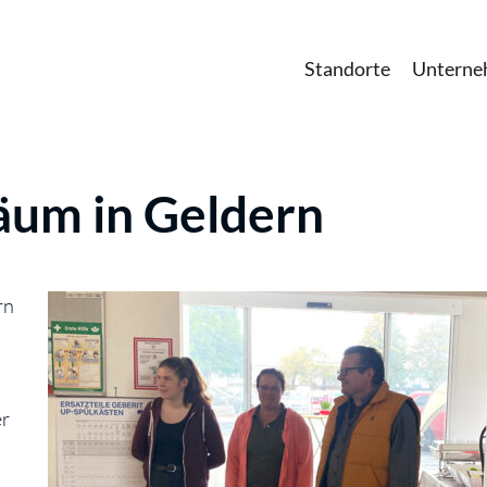
Standorte
Untern
läum in Geldern
rn
er